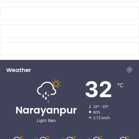
Weather
32
℃
Narayanpur
32º - 25º
60%
3.72 km/h
Light Rain