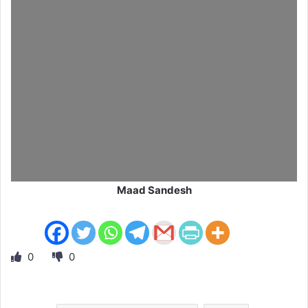
Maad Sandesh
0
0