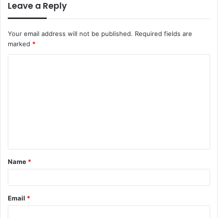
Leave a Reply
Your email address will not be published.
Required fields are
marked
*
C
o
m
m
e
n
t
Name
*
*
Email
*