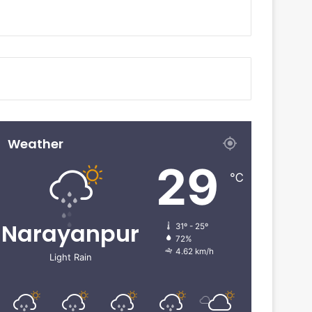
Weather
29
℃
Narayanpur
31º - 25º
72%
4.62 km/h
Light Rain