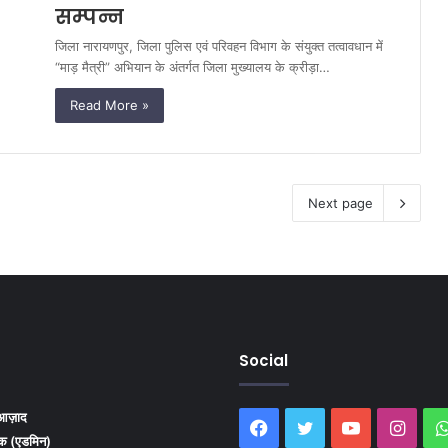
सम्पन्न
जिला नारायणपुर, जिला पुलिस एवं परिवहन विभाग के संयुक्त तत्वावधान में
“माड़ मैत्री” अभियान के अंतर्गत जिला मुख्यालय के क्रीड़ा…
Read More »
Next page
Social
 आज़ाद
Facebook
Twitter
YouTube
Inst
दक (एडमिन)