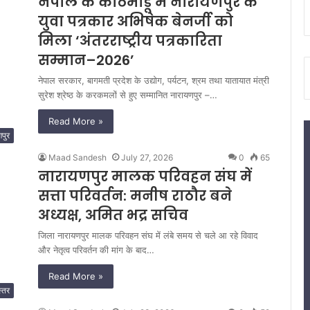
नेपाल के काठमांडू में नारायणपुर के
युवा पत्रकार अभिषेक बेनर्जी को
मिला ‘अंतरराष्ट्रीय पत्रकारिता
सम्मान–2026’
नेपाल सरकार, बागमती प्रदेश के उद्योग, पर्यटन, श्रम तथा यातायात मंत्री
सुरेश श्रेष्ठ के करकमलों से हुए सम्मानित नारायणपुर –…
Read More »
पुर
Maad Sandesh
July 27, 2026
0
65
नारायणपुर मालक परिवहन संघ में
सत्ता परिवर्तन: मनीष राठौर बने
अध्यक्ष, अमित भद्र सचिव
जिला नारायणपुर मालक परिवहन संघ में लंबे समय से चले आ रहे विवाद
और नेतृत्व परिवर्तन की मांग के बाद…
Read More »
्तर