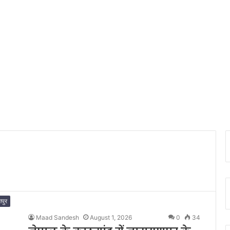
पुर
Maad Sandesh
August 1, 2026
0
34