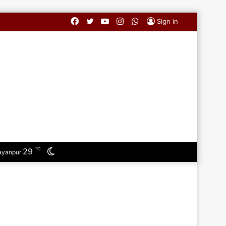
Facebook
Twitter
YouTube
Instagram
WhatsApp
Sign in
℃
29
Switch
ayanpur
skin