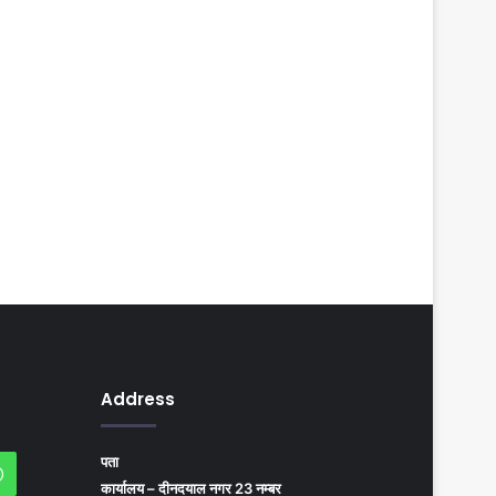
Address
पता
agram
WhatsApp
कार्यालय – दीनदयाल नगर 23 नम्बर