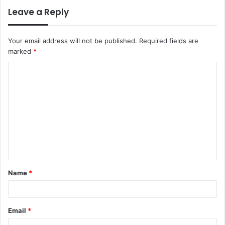
Leave a Reply
Your email address will not be published.
Required fields are
marked
*
C
o
m
m
e
n
t
Name
*
*
Email
*