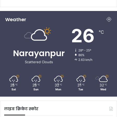
Weather
26
℃
Narayanpur
28º - 25º
86%
2.63 km/h
Scattered Clouds
28
28
32
31
32
℃
℃
℃
℃
℃
Sat
Sun
Mon
Tue
Wed
लाइव क्रिकेट स्कोर