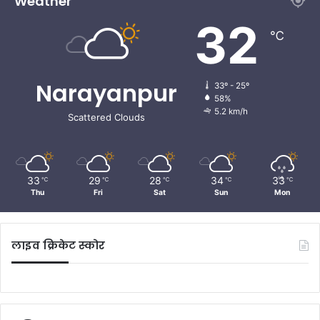
Weather
32
℃
Narayanpur
33º - 25º
58%
5.2 km/h
Scattered Clouds
33
29
28
34
33
℃
℃
℃
℃
℃
Thu
Fri
Sat
Sun
Mon
लाइव क्रिकेट स्कोर