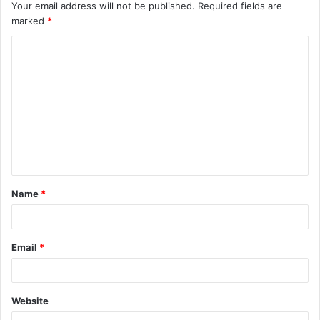
Your email address will not be published.
Required fields are
marked
*
C
o
m
m
e
n
t
Name
*
*
Email
*
Website