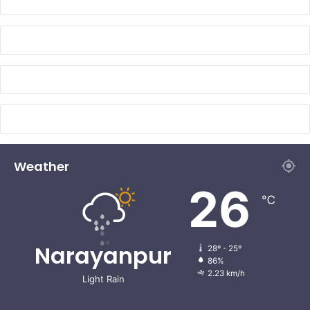
Weather
26
℃
Narayanpur
28º - 25º
86%
2.23 km/h
Light Rain