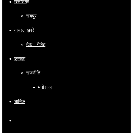
छत्तीसगढ़
रायपुर
वायरल ख़बरें
टेक – गैजेट
क्राइम
राजनीति
मनोरंजन
धार्मिक
Switch