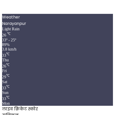
Weather
Narayanpur
Light Rain
℃
26
33º - 25º
89%
3.8 km/h
℃
33
Thu
℃
26
Fri
℃
29
Sat
℃
33
Sun
℃
33
Mon
लाइव क्रिकेट स्कोर