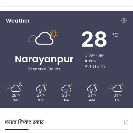
Weather
28
℃
Narayanpur
28º - 25º
80%
4.21 km/h
Scattered Clouds
28
27
26
31
31
℃
℃
℃
℃
℃
Sun
Mon
Tue
Wed
Thu
लाइव क्रिकेट स्कोर