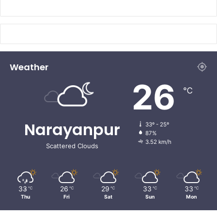
Weather
26
℃
Narayanpur
33º - 25º
87%
3.52 km/h
Scattered Clouds
33
26
29
33
33
℃
℃
℃
℃
℃
Thu
Fri
Sat
Sun
Mon