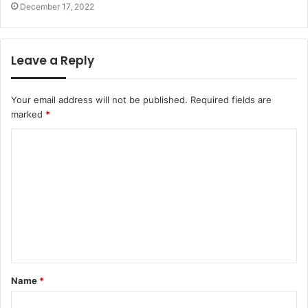
December 17, 2022
Leave a Reply
Your email address will not be published.
Required fields are
marked
*
C
o
m
m
e
n
t
Name
*
*