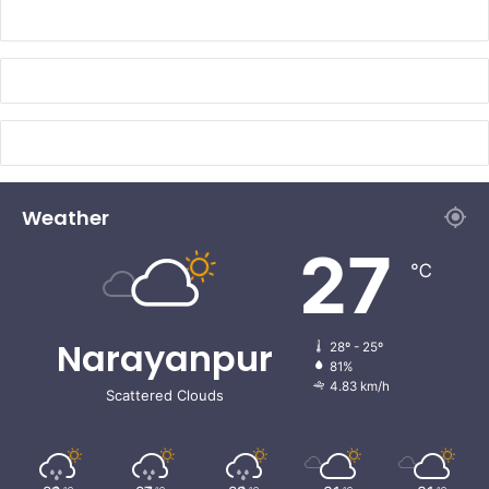
Weather
27
℃
Narayanpur
28º - 25º
81%
4.83 km/h
Scattered Clouds