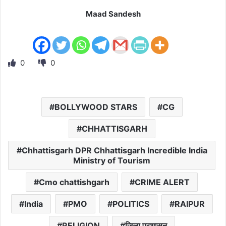
Maad Sandesh
0
0
BOLLYWOOD STARS
CG
CHHATTISGARH
Chhattisgarh DPR Chhattisgarh Incredible India
Ministry of Tourism
Cmo chattishgarh
CRIME ALERT
India
PMO
POLITICS
RAIPUR
RELIGION
जिला प्रशासन