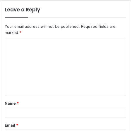
Leave a Reply
Your email address will not be published.
Required fields are
marked
*
C
o
m
m
e
n
t
Name
*
*
Email
*