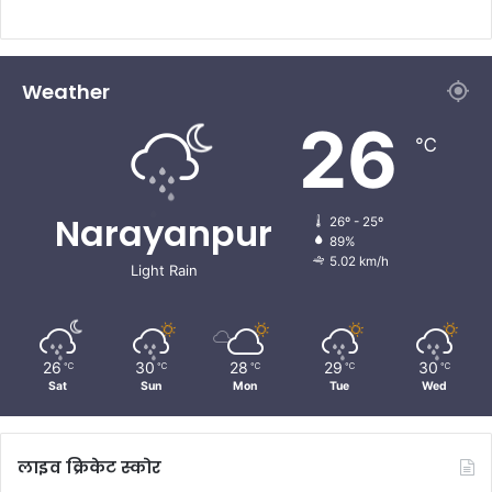
Weather
26
℃
Narayanpur
26º - 25º
89%
5.02 km/h
Light Rain
26
30
28
29
30
℃
℃
℃
℃
℃
Sat
Sun
Mon
Tue
Wed
लाइव क्रिकेट स्कोर