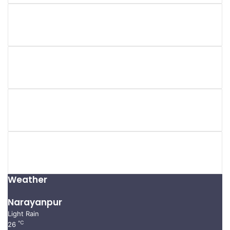
Weather
Narayanpur
Light Rain
℃
26