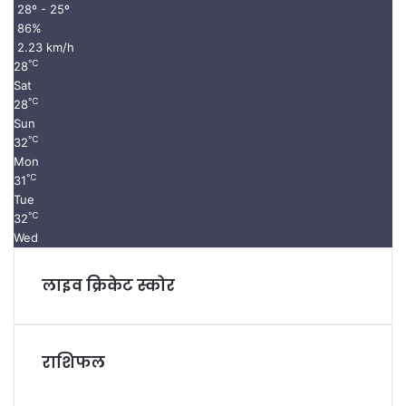
28º - 25º
86%
2.23 km/h
℃
28
Sat
℃
28
Sun
℃
32
Mon
℃
31
Tue
℃
32
Wed
लाइव क्रिकेट स्कोर
राशिफल