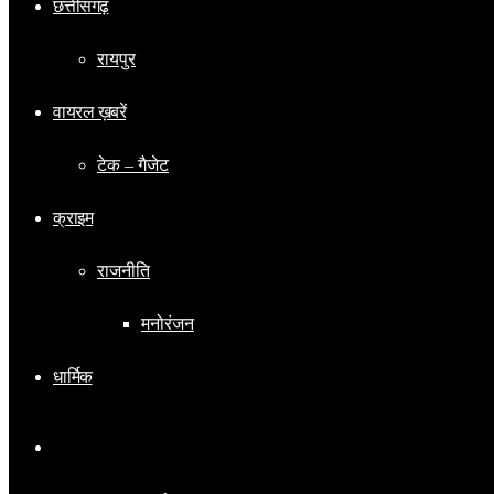
छत्तीसगढ़
रायपुर
वायरल ख़बरें
टेक – गैजेट
क्राइम
राजनीति
मनोरंजन
धार्मिक
Switch