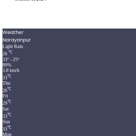
Weather
Narayanpur
Light Rain
℃
26
33º - 25º
89%
3.8 km/h
℃
33
Thu
℃
26
Fri
℃
29
Sat
℃
33
Sun
℃
33
Mon