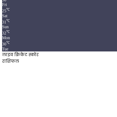
Fri
℃
25
Sat
℃
31
Sun
℃
32
Mon
℃
30
Tue
लाइव क्रिकेट स्कोर
राशिफल