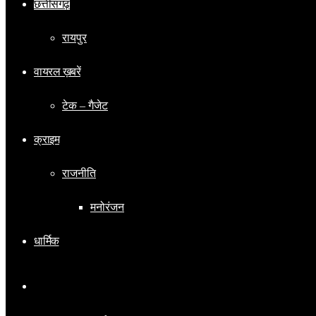
छत्तीसगढ़
रायपुर
वायरल ख़बरें
टेक – गैजेट
क्राइम
राजनीति
मनोरंजन
धार्मिक
Switch