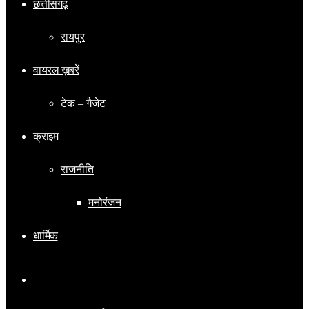
छत्तीसगढ़
रायपुर
वायरल ख़बरें
टेक – गैजेट
क्राइम
राजनीति
मनोरंजन
धार्मिक
Switch