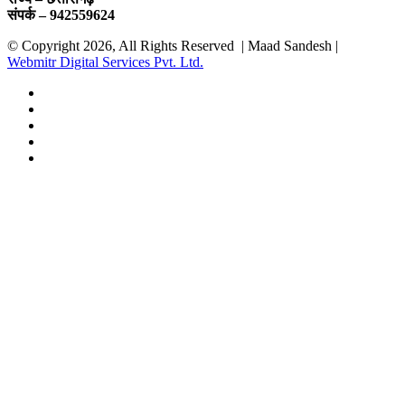
संपर्क – 942559624
© Copyright 2026, All Rights Reserved | Maad Sandesh |
Webmitr Digital Services Pvt. Ltd.
Facebook
Twitter
YouTube
Instagram
WhatsApp
Facebook
Twitter
WhatsApp
Telegram
Back
to
top
button