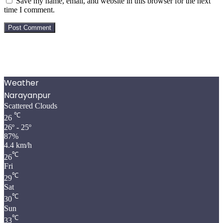
Save my name, email, and website in this browser for the next
time I comment.
Weather
Narayanpur
Scattered Clouds
℃
26
26º - 25º
87%
4.4 km/h
℃
26
Fri
℃
29
Sat
℃
30
Sun
℃
33