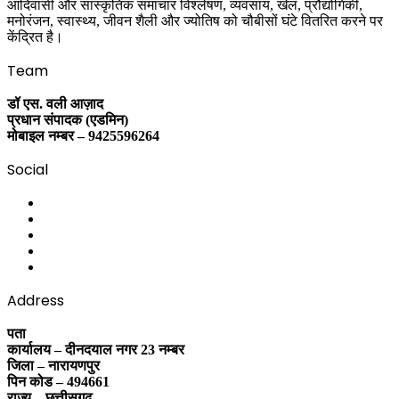
आदिवासी और सांस्कृतिक समाचार विश्लेषण, व्यवसाय, खेल, प्रौद्योगिकी,
मनोरंजन, स्वास्थ्य, जीवन शैली और ज्योतिष को चौबीसों घंटे वितरित करने पर
केंद्रित है।
Team
डॉ एस. वली आज़ाद
प्रधान संपादक (एडमिन)
मोबाइल नम्बर – 9425596264
Social
Facebook
Twitter
YouTube
Instagram
WhatsApp
Address
पता
कार्यालय – दीनदयाल नगर 23 नम्बर
जिला – नारायणपुर
पिन कोड – 494661
राज्य – छत्तीसगढ़