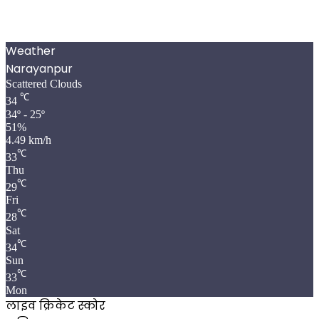
Weather
Narayanpur
Scattered Clouds
℃
34
34º - 25º
51%
4.49 km/h
℃
33
Thu
℃
29
Fri
℃
28
Sat
℃
34
Sun
℃
33
Mon
लाइव क्रिकेट स्कोर