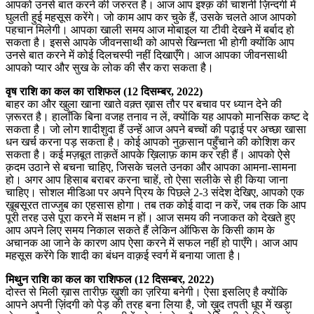
आपको उनसे बात करने की जरुरत है। आज आप इश्क़ की चाशनी ज़िन्दगी में
घुलती हुई महसूस करेंगे। जो काम आप कर चुके हैं, उसके चलते आज आपको
पहचान मिलेगी। आपका खाली समय आज मोबाइल या टीवी देखने में बर्बाद हो
सकता है। इससे आपके जीवनसाथी को आपसे खिन्नता भी होगी क्योंकि आप
उनसे बात करने में कोई दिलचस्पी नहीं दिखाएँगे। आज आपका जीवनसाथी
आपको प्यार और सुख के लोक की सैर करा सकता है।
वृष राशि का कल का राशिफल (12 दिसम्बर, 2022)
बाहर का और खुला खाना खाते वक़्त ख़ास तौर पर बचाव पर ध्यान देने की
ज़रूरत है। हालाँकि बिना वजह तनाव न लें, क्योंकि यह आपको मानसिक कष्ट दे
सकता है। जो लोग शादीशुदा हैं उन्हें आज अपने बच्चों की पढ़ाई पर अच्छा खासा
धन खर्च करना पड़ सकता है। कोई आपको नुक़सान पहुँचाने की कोशिश कर
सकता है। कई मज़बूत ताक़तें आपके ख़िलाफ़ काम कर रही हैं। आपको ऐसे
क़दम उठाने से बचना चाहिए, जिसके चलते उनका और आपका आमना-सामना
हो। अगर आप हिसाब बराबर करना चाहें, तो ऐसा सलीके से ही किया जाना
चाहिए। सोशल मीडिआ पर अपने प्रिय के पिछले 2-3 संदेश देखिए, आपको एक
ख़ूबसूरत ताज्जुब का एहसास होगा। तब तक कोई वादा न करें, जब तक कि आप
पूरी तरह उसे पूरा करने में सक्षम न हों। आज समय की नजाकत को देखते हुए
आप अपने लिए समय निकाल सकते हैं लेकिन ऑफिस के किसी काम के
अचानक आ जाने के कारण आप ऐसा करने में सफल नहीं हो पाएँगे। आज आप
महसूस करेंगे कि शादी का बंधन वाक़ई स्वर्ग में बनाया जाता है।
मिथुन राशि का कल का राशिफल (12 दिसम्बर, 2022)
दोस्त से मिली ख़ास तारीफ़ ख़ुशी का ज़रिया बनेगी। ऐसा इसलिए है क्योंकि
आपने अपनी ज़िंदगी को पेड़ की तरह बना लिया है, जो ख़ुद तपती धूप में खड़ा