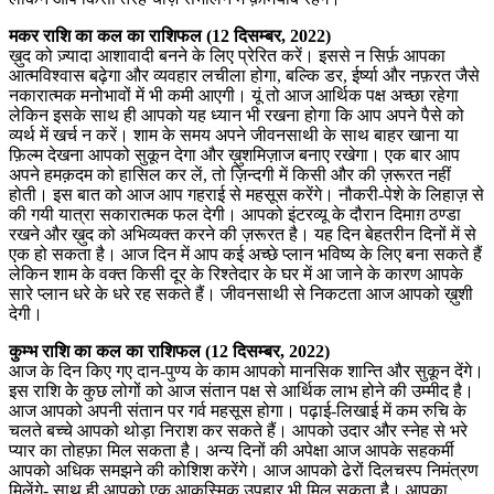
मकर राशि का कल का राशिफल (12 दिसम्बर, 2022)
ख़ुद को ज़्यादा आशावादी बनने के लिए प्रेरित करें। इससे न सिर्फ़ आपका
आत्मविश्वास बढ़ेगा और व्यवहार लचीला होगा, बल्कि डर, ईर्ष्या और नफ़रत जैसे
नकारात्मक मनोभावों में भी कमी आएगी। यूं तो आज आर्थिक पक्ष अच्छा रहेगा
लेकिन इसके साथ ही आपको यह ध्यान भी रखना होगा कि आप अपने पैसे को
व्यर्थ में खर्च न करें। शाम के समय अपने जीवनसाथी के साथ बाहर खाना या
फ़िल्म देखना आपको सुकून देगा और ख़ुशमिज़ाज बनाए रखेगा। एक बार आप
अपने हमक़दम को हासिल कर लें, तो ज़िन्दगी में किसी और की ज़रूरत नहीं
होती। इस बात को आज आप गहराई से महसूस करेंगे। नौकरी-पेशे के लिहाज़ से
की गयी यात्रा सकारात्मक फल देगी। आपको इंटरव्यू के दौरान दिमाग़ ठण्डा
रखने और ख़ुद को अभिव्यक्त करने की ज़रूरत है। यह दिन बेहतरीन दिनों में से
एक हो सकता है। आज दिन में आप कई अच्छे प्लान भविष्य के लिए बना सकते हैं
लेकिन शाम के वक्त किसी दूर के रिश्तेदार के घर में आ जाने के कारण आपके
सारे प्लान धरे के धरे रह सकते हैं। जीवनसाथी से निकटता आज आपको ख़ुशी
देगी।
कुम्भ राशि का कल का राशिफल (12 दिसम्बर, 2022)
आज के दिन किए गए दान-पुण्य के काम आपको मानसिक शान्ति और सुकून देंगे।
इस राशि केे कुछ लोगों को आज संतान पक्ष से आर्थिक लाभ होने की उम्मीद है।
आज आपको अपनी संतान पर गर्व महसूस होगा। पढ़ाई-लिखाई में कम रुचि के
चलते बच्चे आपको थोड़ा निराश कर सकते हैं। आपको उदार और स्नेह से भरे
प्यार का तोहफ़ा मिल सकता है। अन्य दिनों की अपेक्षा आज आपके सहकर्मी
आपको अधिक समझने की कोशिश करेंगे। आज आपको ढेरों दिलचस्प निमंत्रण
मिलेंगे- साथ ही आपको एक आकस्मिक उपहार भी मिल सकता है। आपका