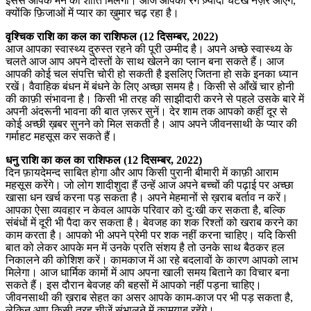
इससे आपके मन को शांति मिलेगी। आज आपको रंग ज़्यादा चटख नज़र आएंगे,
क्योंकि फ़िजाओं में प्यार का ख़ुमार चढ़ रहा है।
वृश्चिक राशि का कल का राशिफल (12 दिसम्बर, 2022)
आज आपका स्वास्थ्य दुरुस्त रहने की पूरी उम्मीद है। अपने अच्छे स्वास्थ्य के
चलते आज आप अपने दोस्तों के साथ खेलने का प्लान बना सकते हैं। आज
आपकी कोई चल संपत्ति चोरी हो सकती है इसलिए जितना हो सके इनका ध्यान
रखें। वैवाहिक बंधन में बंधने के लिए अच्छा समय है। किसी से आँखें चार होनी
की काफ़ी संभावना है। किसी भी तरह की साझीदारी करने से पहले उसके बारे में
अपनी अंदरूनी भावना की बात ज़रूर सुनें। देर शाम तक आपको कहीं दूर से
कोई अच्छी ख़बर सुनने को मिल सकती है। आप अपने जीवनसाथी के प्यार की
गर्माहट महसूस कर सकते हैं।
धनु राशि का कल का राशिफल (12 दिसम्बर, 2022)
दिन फ़ायदेमन्द साबित होगा और आप किसी पुरानी बीमारी में काफ़ी आराम
महसूस करेंगे। जो लोग शादीशुदा हैं उन्हें आज अपने बच्चों की पढ़ाई पर अच्छा
खासा धन खर्च करना पड़ सकता है। अपने मेहमानों से ख़राब बर्ताव न करें।
आपका ऐसा व्यवहार न केवल आपके परिवार को दुःखी कर सकता है, बल्कि
संबंधों में दूरी भी पैदा कर सकता है। बेवजह का शक रिश्तों को खराब करने का
काम करता है। आपको भी अपने प्रेमी पर शक नहीं करना चाहिए। यदि किसी
बात को लेकर आपके मन में उनके प्रति संशय है तो उनके साथ बैठकर हल
निकालने की कोशिश करें। कामकाज में आ रहे बदलावों के कारण आपको लाभ
मिलेगा। आज धार्मिक कामों में आप अपना खाली समय बिताने का विचार बना
सकते हैं। इस दौरान बेवजह की बहसों में आपको नहीं पड़ना चाहिए।
जीवनसाथी की ख़राब सेहत का असर आपके काम-काज पर भी पड़ सकता है,
लेकिन आप किसी तरह चीज़ें संभालने में क़ामयाब रहेंगे।