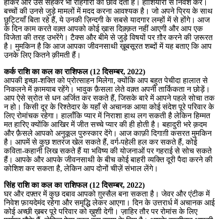
होकर और उसे सहकर भी राहगीरों को छांव देता है। होशियारी से निवेश करें।
बच्चों की उनसे जुड़े मामलों में मदद करना आवश्यक है। जो अपने प्रिय के साथ
छुट्टियाँ बिता रहे हैं, ये उनकी ज़िन्दगी के सबसे यादगार लम्हों में से होंगे। आज
के दिन काम करते वक़्त आपको कोई ख़ास दिक़्क़त नहीं आएगी और आप एक
विजेता की तरह उभरेंगे। टैक्स और बीमे से जुड़े विषयों पर ग़ौर करने की ज़रूरत
है। मुमकिन है कि आज आपका जीवनसाथी ख़ूबसूरत शब्दों में यह बताए कि आप
उनके लिए कितने क़ीमती हैं।
कर्क राशि का कल का राशिफल (12 दिसम्बर, 2022)
आपकी इच्छा-शक्ति को प्रोत्साहन मिलेगा, क्योंकि आप बहुत पेचीदा हालात से
निकलने में क़ामयाब रहेंगे। भावुक फ़ैसला लेते वक़्त अपनी तार्किकता न छोड़ें।
आप ऐसे स्रोत से धन अर्जित कर सकते हैं, जिसके बारे में आपने पहले सोचा तक
न हो। किसी दूर के रिश्तेदार के यहाँ से अचानक आया कोई संदेश पूरे परिवार के
लिए रोमांचक रहेगा। हालाँकि प्यार में निराशा हाथ लग सकती है लेकिन हिम्मत
मत हारिए क्योंकि आखिर में जीत सच्चे प्यार की ही होती है। बहादुरी भरे क़दम
और फ़ैसले आपको अनुकूल पुरुस्कार देंगे। आज काफ़ी दिगाग़ी कसरत मुमकिन
है। आपमें से कुछ शतरंज खेल सकते हैं, वर्ग-पहेली हल कर सकते हैं, कोई
कविता-कहानी लिख सकते हैं या भविष्य की योजनाओं पर गहराई से सोच सकते
हैं। आपके और आपके जीवनसाथी के बीच कोई बाहरी व्यक्ति दूरी पैदा करने की
कोशिश कर सकता है, लेकिन आप दोनों चीज़ें संभाल लेंगे।
सिंह राशि का कल का राशिफल (12 दिसम्बर, 2022)
घर और दफ़्तर में कुछ दबाव आपको ग़ुस्सैल बना सकता है। जेवर और एंटीक में
निवेश फ़ायदेमंद रहेगा और समृद्धि लेकर आएगा। दिन के उत्तरार्ध में अचानक आई
कोई अच्छी ख़बर पूरे परिवार को ख़ुशी देगी। ज़ाहिर तौर पर रोमांस के लिए