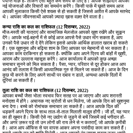
पर्याप्त मौक़े हैं- लेकिन ऐसा बहुत कम समय के लिए है। आपके साझीदार आपकी
नई योजनाओं और विचारों का समर्थन करेंगे। किसी पार्क में घूमते समय आज
आपकी मुलाकात किसी ऐसे शख्स से हो सकती है जिससे अतीत में आपके मतभेद
थे। आपका जीवनसाथी आपको ज़्यादा ख़ास वक़्त देने वाला है।
कन्या राशि का कल का राशिफल (12 दिसम्बर, 2022)
मौज-मस्ती की यात्राएं और सामाजिक मेलजोल आपको ख़ुश रखेंगे और सुकून
देंगे। आपके भाई-बहनों में से कोई आज आपसे पैसे उधार मांग सकता है, आप
उनको पैसे उधार तो दे देंगे लेकिन इससे आपके आर्थिक हालात खराब हो सकते
हैं। एक ख़ुशनुमा और बढ़िया शाम के लिए आपका घर मेहमानों से भर सकता है।
आपका काम दरकिनार हो सकता है- क्योंकि आप अपने प्रिय की बांहों में ख़ुशी,
आराम और उल्लास महसूस करेंगे। आज कार्यालय में आपको कुछ अच्छा
समाचार सुनने को मिल सकता है। पैसा, प्यार, परिवार से दूर होकर आज आप
आनंद की तलाश में किसी आध्यात्मिक गुरु से मिलने जा सकते हैं। आज के दिन
कुछ भी करने के लिए अपने साथी पर दबाव न डाले, अन्यथा आपके दिलों में
दूरियां आ सकती हैं।
तुला राशि का कल का राशिफल (12 दिसम्बर, 2022)
आपका बच्चों जैसा भोला स्वभाव फिर सतह पर आ जाएगा और आप शरारती
मनोदशा में होंगे। अचानक नए स्रोतों से धन मिलेगा, जो आपके दिन को ख़ुशनुमा
बना देगा। बच्चे को रोमांचक समाचार ला सकते हैं। आज आपके दिल की
धड़कनें अपने प्रिय के साथ ताल-से-ताल मिलाती मालूम होंगी। जी हाँ, यह प्यार
का ही ख़ुमार है। किसी ऐसे नए उद्योग से जुड़ने से बचें जिसमें कई भगीदार हों-
और अगर ज़रूर पड़े तो उन लोगों की राय लेने से न कतराएँ, जो आपके क़रीबी
है। आज आप ऑफिस से घर वापस आकर अपना पसंदीदा काम कर सकते हैं।