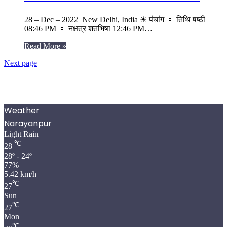
28 – Dec – 2022 New Delhi, India ☀ पंचांग 🔅 तिथि षष्ठी
08:46 PM 🔅 नक्षत्र शतभिषा 12:46 PM…
Read More »
Next page
Weather
Narayanpur
Light Rain
℃
28
28º - 24º
77%
5.42 km/h
℃
27
Sun
℃
27
Mon
℃