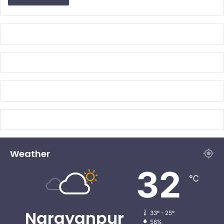
Weather
32
℃
Narayanpur
33º - 25º
58%