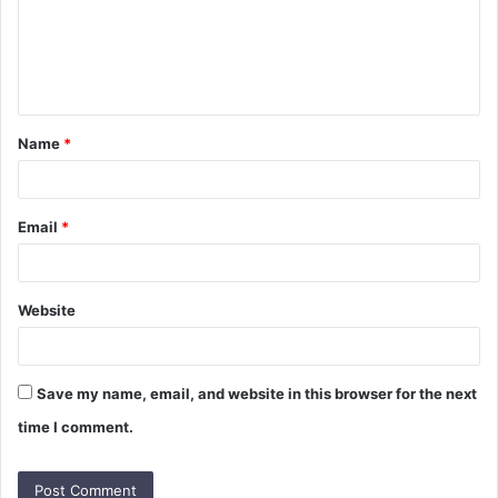
m
e
n
t
Name
*
*
Email
*
Website
Save my name, email, and website in this browser for the next
time I comment.