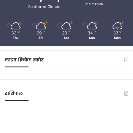
5.2 km/h
Scattered Clouds
33
29
28
34
33
℃
℃
℃
℃
℃
Thu
Fri
Sat
Sun
Mon
लाइव क्रिकेट स्कोर
राशिफल