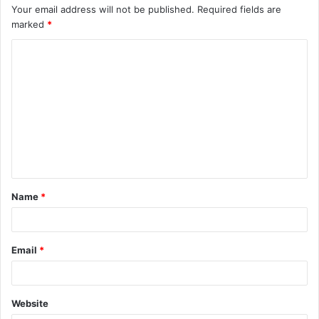
Your email address will not be published.
Required fields are
marked
*
C
o
m
m
e
n
t
Name
*
*
Email
*
Website