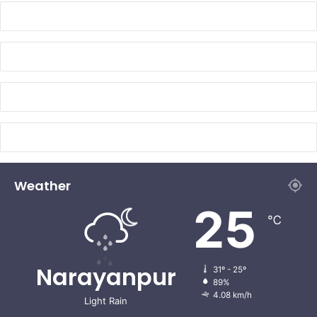
Weather
25
℃
Narayanpur
31º - 25º
89%
4.08 km/h
Light Rain