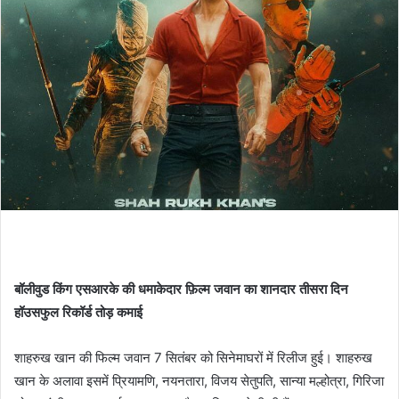
बॉलीवुड किंग एसआरके की धमाकेदार फ़िल्म जवान का शानदार तीसरा दिन
हॉउसफुल रिकॉर्ड तोड़ कमाई
शाहरुख खान की फिल्म जवान 7 सितंबर को सिनेमाघरों में रिलीज हुई। शाहरुख
खान के अलावा इसमें प्रियामणि, नयनतारा, विजय सेतुपति, सान्या मल्होत्रा, गिरिजा