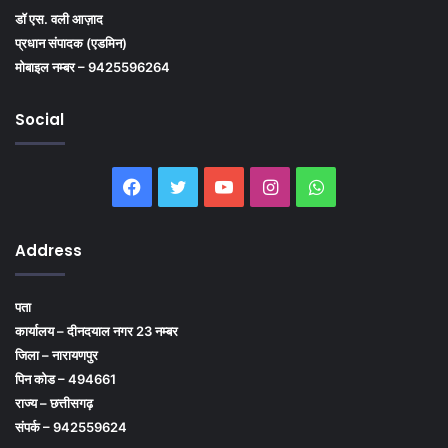
डॉ एस. वली आज़ाद
प्रधान संपादक (एडमिन)
मोबाइल नम्बर – 9425596264
Social
Facebook
Twitter
YouTube
Instagram
WhatsApp
Address
पता
कार्यालय – दीनदयाल नगर 23 नम्बर
जिला – नारायणपुर
पिन कोड – 494661
राज्य – छत्तीसगढ़
संपर्क – 942559624