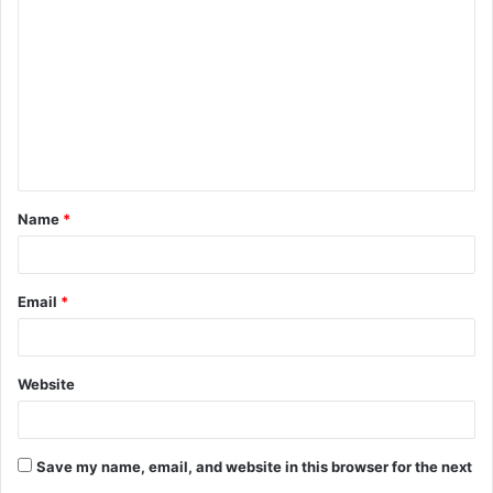
o
m
m
e
n
t
Name
*
*
Email
*
Website
Save my name, email, and website in this browser for the next