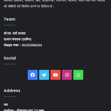
समाचार विश्लेषण, व्यवसाय, खेल, प्रौद्योगिकी, मनोरंजन, स्वास्थ्य, जीवन शैली और ज्योतिष
को चौबीसों घंटे वितरित करने पर केंद्रित है।
Team
डॉ एस. वली आज़ाद
प्रधान संपादक (एडमिन)
मोबाइल नम्बर – 9425596264
Social
Facebook
Twitter
YouTube
Instagram
WhatsApp
Address
पता
कार्यालय – दीनदयाल नगर 23 नम्बर