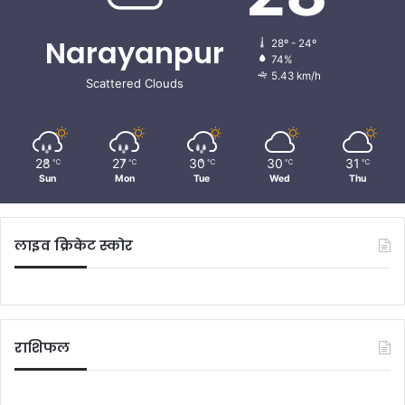
Narayanpur
28º - 24º
74%
5.43 km/h
Scattered Clouds
28
27
30
30
31
℃
℃
℃
℃
℃
Sun
Mon
Tue
Wed
Thu
लाइव क्रिकेट स्कोर
राशिफल