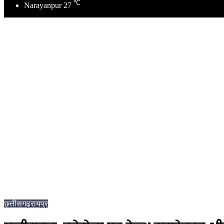
℃
Narayanpur
27
छत्तीसगढ़
रायपुर