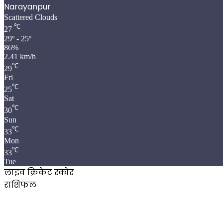
Narayanpur
Scattered Clouds
℃
27
29º - 25º
86%
2.41 km/h
℃
29
Fri
℃
25
Sat
℃
30
Sun
℃
33
Mon
℃
33
Tue
लाइव क्रिकेट स्कोर
राशिफल