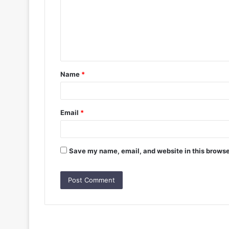
m
e
n
t
Name
*
*
Email
*
Save my name, email, and website in this browse