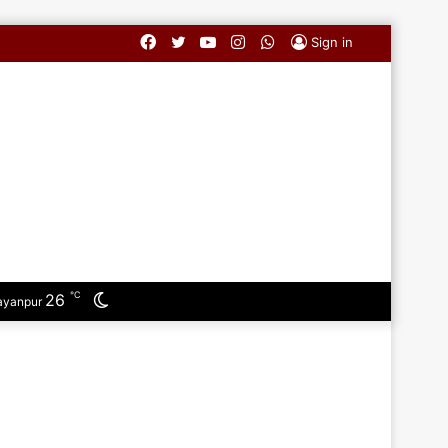
Facebook
Twitter
YouTube
Instagram
WhatsApp
Sign in
℃
Switch
26
ayanpur
skin