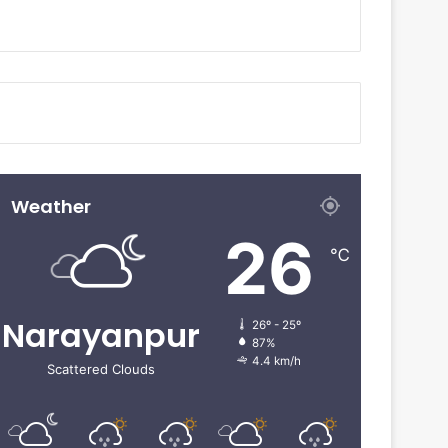
Weather
26
℃
Narayanpur
26º - 25º
87%
4.4 km/h
Scattered Clouds