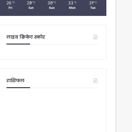
26
29
30
33
31
℃
℃
℃
℃
℃
Fri
Sat
Sun
Mon
Tue
लाइव क्रिकेट स्कोर
राशिफल