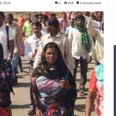
5, 2024
0
838
2 minutes read