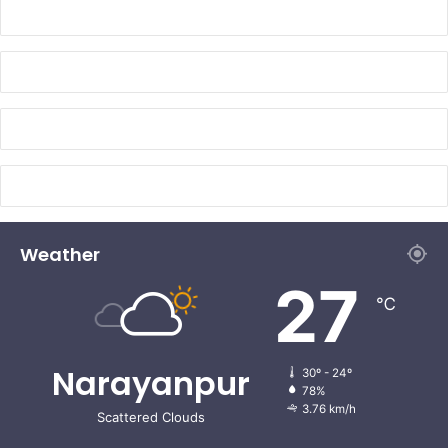
Weather
27
℃
Narayanpur
30º - 24º
78%
3.76 km/h
Scattered Clouds