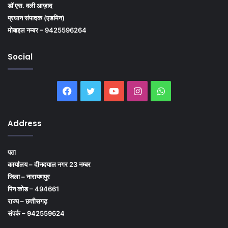
डॉ एस. वली आज़ाद
प्रधान संपादक (एडमिन)
मोबाइल नम्बर – 9425596264
Social
Facebook
Twitter
YouTube
Instagram
WhatsApp
Address
पता
कार्यालय – दीनदयाल नगर 23 नम्बर
जिला – नारायणपुर
पिन कोड – 494661
राज्य – छत्तीसगढ़
संपर्क – 942559624