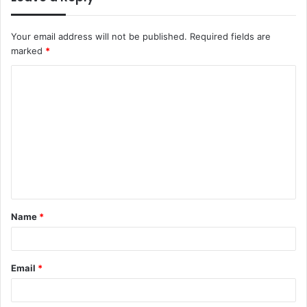
Your email address will not be published.
Required fields are
marked
*
C
o
m
m
e
n
t
Name
*
*
Email
*