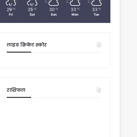
29
25
30
33
33
℃
℃
℃
℃
℃
Fri
Sat
Sun
Mon
Tue
लाइव क्रिकेट स्कोर
राशिफल