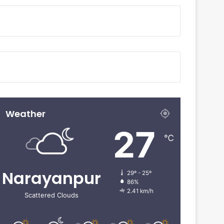
Weather
27
℃
Narayanpur
29º - 25º
86%
2.41 km/h
Scattered Clouds