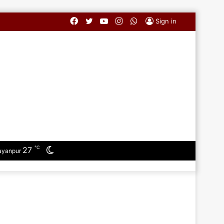
Facebook
Twitter
YouTube
Instagram
WhatsApp
Sign in
℃
27
Switch
ayanpur
skin