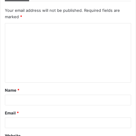
Your email address will not be published.
Required fields are
marked
*
C
o
m
m
e
n
t
Name
*
*
Email
*
Website