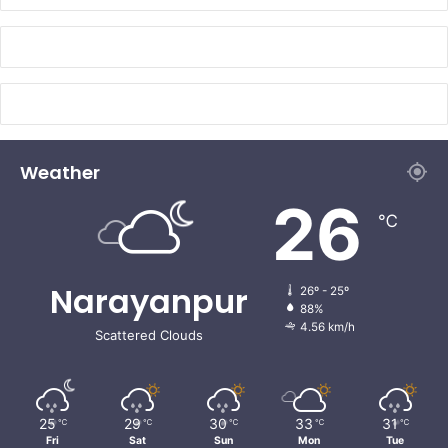
Weather
26
℃
Narayanpur
26º - 25º
88%
4.56 km/h
Scattered Clouds
25
29
30
33
31
℃
℃
℃
℃
℃
Fri
Sat
Sun
Mon
Tue