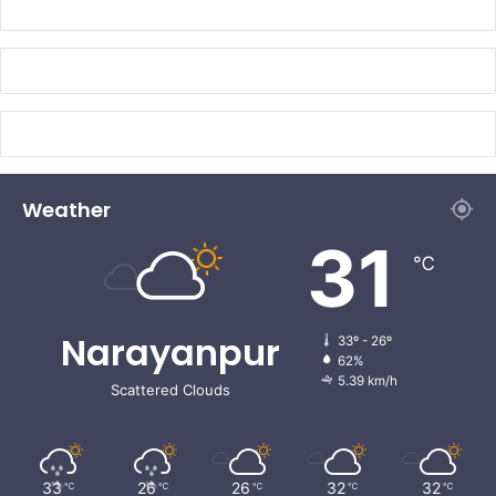
Weather
31
℃
Narayanpur
33º - 26º
62%
5.39 km/h
Scattered Clouds
33
26
26
32
32
℃
℃
℃
℃
℃