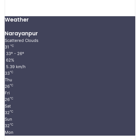
Weather
Narayanpur
Scattered Clouds
℃
31
33º - 26º
62%
5.39 km/h
℃
33
Thu
℃
26
Fri
℃
26
Sat
℃
32
Sun
℃
32
Mon