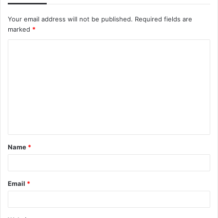
Your email address will not be published.
Required fields are
marked
*
C
o
m
m
e
n
t
Name
*
*
Email
*