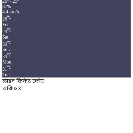
26º - 25º
87%
4.4 km/h
℃
26
Fri
℃
29
Sat
℃
30
Sun
℃
33
Mon
℃
31
Tue
लाइव क्रिकेट स्कोर
राशिफल