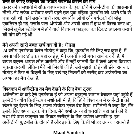
बैनर के जरिए फाइनल का टिकट उपलब्ध कराने की मांग
कतर की राजधानी में सौक वक्फ बाजार के एक कोने में अर्जेन्टीना की आसमानी
नीली और सफेद धारीदार जर्सी पहने एक युवा महिला फुटबॉल को अपने पांव से
नचा रही थी. वहीं उसके चारों तरफ स्थानीय लोगों और पर्यटकों की भीड़
एकत्रित हो गई. उसके पास अंग्रेजी और अरबी भाषा में हाथ से लिखा बैनर था,
जिसमें लुसैल स्टेडियम में होने वाले विश्वकप फाइनल का टिकट उपलब्ध कराने
की मांग की गई थी.
मैंने अपनी सारी बचत खर्च कर दी है : गोडाइ
24 वर्षीय प्रशंसक बेलेन गोडोइ ने कहा कि, फुटबॉल मेरे लिए सब कुछ है. मैं
अपना परिवार छोड़कर यहां आई हूं. मैंने अपनी सारी बचत खर्च कर दी है. मैं
वापस ब्यूनस आयर्स लौट जाऊंगी और मैं नहीं जानती कि मैं कैसे अपना किराया
चुकता करूंगी. लेकिन मैंने जो जिंदगी जी है, उसे मुझसे कोई नहीं छीन सकता.
गोडोइ ने फिर से बिक्री के लिए रखे गए टिकटों को खरीद कर अर्जेन्टीना का
लगभग हर मैच देखा है.
विश्वकप में अर्जेन्टीना का मैच देखने के लिए बेचा ट्रक
अर्जेन्टीना के कई ऐसे प्रशंसक हैं जो अपना बहुमूल्य सामान बेचकर यहां पहुंचे हैं.
इनमें 34 वर्षीय क्रिस्टियन मशीनेली भी है, जिन्होंने विश्व कप में अर्जेन्टीना को
खेलते हुए देखने के लिए अपना टोयोटा ट्रक बेच दिया. मशीनेली ने कहा कि, मैंने
इसके लिए अपना ट्रक बेच दिया. मैंने अभी तक वही धनराशि यहां खर्च की है
तथा मेरे पास फाइनल का टिकट खरीदने के लिए पर्याप्त धनराशि है. हम
अर्जेन्टीनी फुटबॉल के दीवाने हैं और इसके लिए किसी भी हद तक जा सकते हैं.
Maad Sandesh