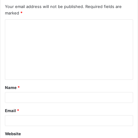
Your email address will not be published.
Required fields are
marked
*
C
o
m
m
e
n
t
Name
*
*
Email
*
Website