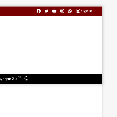
Facebook
Twitter
YouTube
Instagram
WhatsApp
Sign in
℃
25
Switch
ayanpur
skin