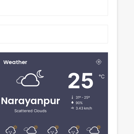
Weather
25
℃
Narayanpur
31º - 25º
90%
3.43 km/h
Scattered Clouds