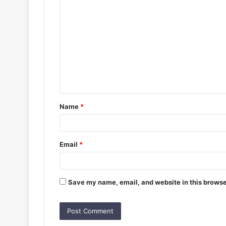
C
o
m
m
e
n
t
Name
*
*
Email
*
Save my name, email, and website in this browse