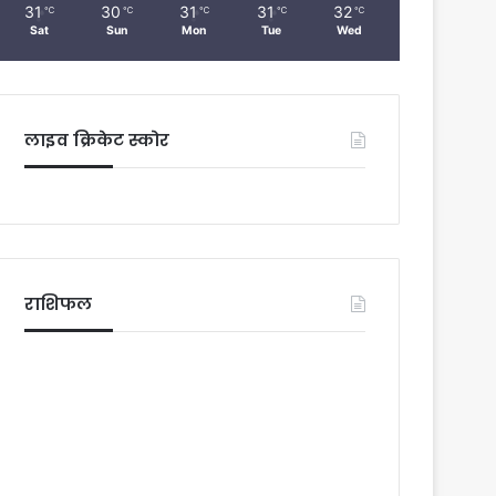
31
30
31
31
32
℃
℃
℃
℃
℃
Sat
Sun
Mon
Tue
Wed
लाइव क्रिकेट स्कोर
राशिफल