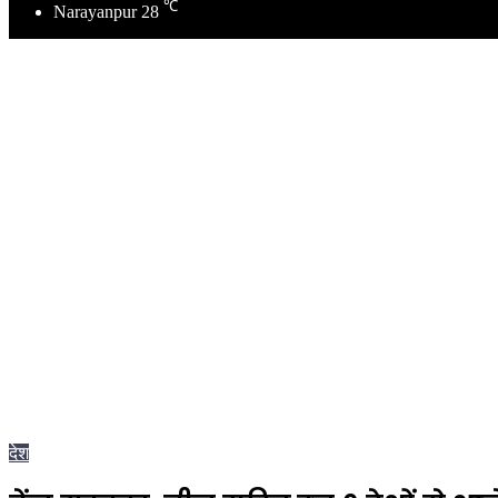
℃
Narayanpur
28
देश