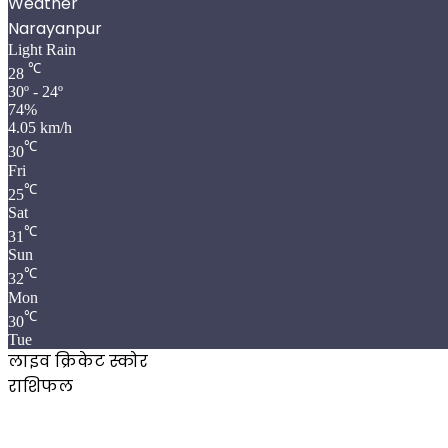
Weather
Narayanpur
Light Rain
℃
28
30º - 24º
74%
4.05 km/h
℃
30
Fri
℃
25
Sat
℃
31
Sun
℃
32
Mon
℃
30
Tue
लाइव क्रिकेट स्कोर
राशिफल