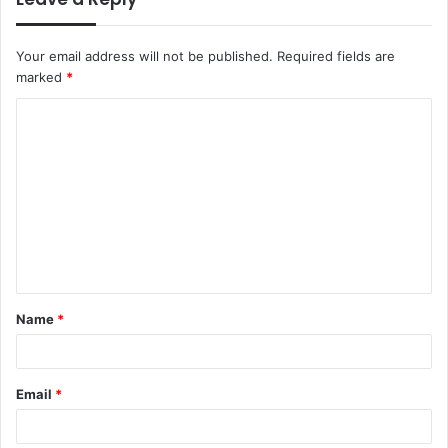
Your email address will not be published.
Required fields are
marked
*
C
o
m
m
e
n
t
Name
*
*
Email
*