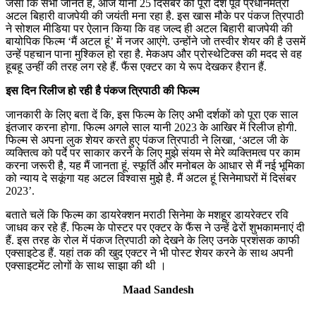
जैसा कि सभी जानते हैं, आज यानी 25 दिसंबर को पूरा देश पूर्व प्रधानमंत्री
अटल बिहारी वाजपेयी की जयंती मना रहा है. इस खास मौके पर पंकज त्रिपाठी
ने सोशल मीडिया पर ऐलान किया कि वह जल्द ही अटल बिहारी बाजपेयी की
बायोपिक फिल्म ‘मैं अटल हूं’ में नजर आएंगे. उन्होंने जो तस्वीर शेयर की है उसमें
उन्हें पहचान पाना मुश्किल हो रहा है. मेकअप और प्रोस्थेटिक्स की मदद से वह
हूबहू उन्हीं की तरह लग रहे हैं. फैंस एक्टर का ये रूप देखकर हैरान हैं.
इस दिन रिलीज हो रही है पंकज त्रिपाठी की फिल्म
जानकारी के लिए बता दें कि, इस फिल्म के लिए अभी दर्शकों को पूरा एक साल
इंतजार करना होगा. फिल्म अगले साल यानी 2023 के आखिर में रिलीज होगी.
फिल्म से अपना लुक शेयर करते हुए पंकज त्रिपाठी ने लिखा, ‘अटल जी के
व्यक्तित्व को पर्दे पर साकार करने के लिए मुझे संयम से मेरे व्यक्तिमत्व पर काम
करना जरूरी है, यह मैं जानता हूं. स्फूर्ति और मनोबल के आधार से मैं नई भूमिका
को न्याय दे सकूंगा यह अटल विश्वास मुझे है. मैं अटल हूं सिनेमाघरों में दिसंबर
2023’.
बताते चलें कि फिल्म का डायरेक्शन मराठी सिनेमा के मशहूर डायरेक्टर रवि
जाधव कर रहे हैं. फिल्म के पोस्टर पर एक्टर के फैंस ने उन्हें ढेरों शुभकामनाएं दी
हैं. इस तरह के रोल में पंकज त्रिपाठी को देखने के लिए उनके प्रशंसक काफी
एक्साइटेड हैं. यहां तक की खुद एक्टर ने भी पोस्ट शेयर करने के साथ अपनी
एक्साइटमेंट लोगों के साथ साझा की थी ।
Maad Sandesh