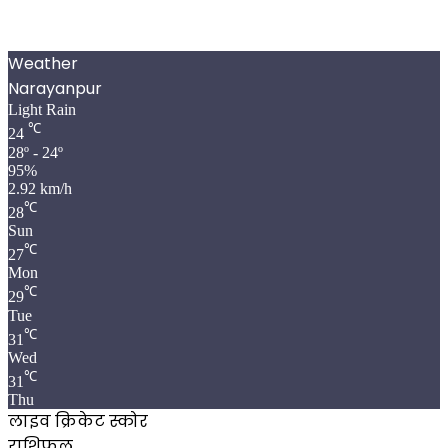
Weather
Narayanpur
Light Rain
℃
24
28º - 24º
95%
2.92 km/h
℃
28
Sun
℃
27
Mon
℃
29
Tue
℃
31
Wed
℃
31
Thu
लाइव क्रिकेट स्कोर
राशिफल