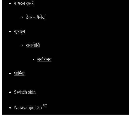
वायरल ख़बरें
टेक – गैजेट
क्राइम
राजनीति
मनोरंजन
धार्मिक
Switch skin
℃
Narayanpur
25