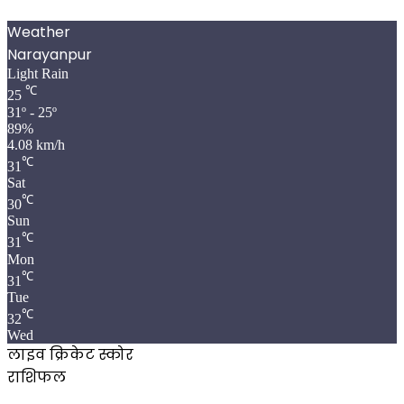
Weather
Narayanpur
Light Rain
℃
25
31º - 25º
89%
4.08 km/h
℃
31
Sat
℃
30
Sun
℃
31
Mon
℃
31
Tue
℃
32
Wed
लाइव क्रिकेट स्कोर
राशिफल