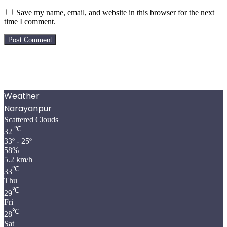
Save my name, email, and website in this browser for the next
time I comment.
Weather
Narayanpur
Scattered Clouds
℃
32
33º - 25º
58%
5.2 km/h
℃
33
Thu
℃
29
Fri
℃
28
Sat