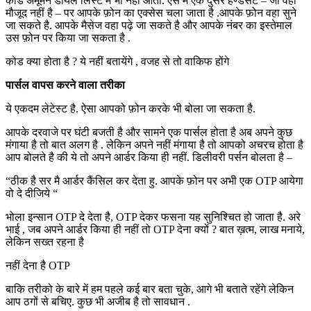
कोड अमूमन डायल लिस्ट में भी नहीं आता. ऐसे में एक दुसरे हैण्डसेट – जो वहा
मौजूद नहीं है – पर आपके फ़ोन का एक्सेस चला जाता है .आपके फ़ोन वहा सुने
जा सकते है. आपके मैसेज वहा पढ़े जा सकते है और आपके नंबर का इस्तेमाल
उस फ़ोन पर किया जा सकता है .
कोड क्या होता है ? ये नहीं बतायेंगे , वजह से तो वाकिफ होंगे
पार्सल वापस करने वाला तरीका
ये एकदम लेटेस्ट है. ऐसा आपको फ़ोन करके भी बोला जा सकता है.
आपके दरवाजे पर घंटी बजती है और सामने एक पार्सल होता है अब अपने कुछ
मंगाया है तो बात अलग है . लेकिन अपने नहीं मंगाया है तो आपको अचरच होता है
आप बोलते है की ये तो अपने आर्डर किया ही नहीं. डिलीवरी पर्सन बोलता है –
“ठीक है सर मै आर्डर कैंसिल कर देता हु. आपके फ़ोन पर अभी एक OTP आयेगा
वो दे दीजिये “
भोला इन्सान OTP दे देता है, OTP देकर फसना यह सुनिश्चित हो जाता है. अरे
भाई , जब अपने आर्डर किया ही नहीं तो OTP देना क्यों ? बात ख़त्म, लाख मनाये,
लेकिन सख्त रहना है
नहीं देना है OTP
बाकि तरीको के बारे में हम पहले कई बार बता चुके, आगे भी बताते रहेंगे लेकिन
आप ठगों से बचिए. कुछ भी अजीब है तो सावधान .