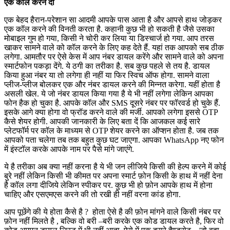
एक कॉल करने दो
एक बेहद हैरान-परेशान सा आदमी आपके पास आता है और आपसे हाथ जोड़कर
एक कॉल करने की विनती करता है. कहानी कुछ भी हो सकती है जैसे उसका
मोबाइल गुम हो गया, किसी ने चोरी कर लिया या डिस्चार्ज हो गया. आप तरस
खाकर सामने वाले को कॉल करने के लिए कह देते हैं. यहां तक आपको सब ठीक
लगेगा. आमतौर पर ऐसे केस में आप नंबर डायल करेंगे और सामने वाले को अपना
स्मार्टफोन पकड़ा देंगे. ये ठगी का तरीका है. सब कुछ पहले से तय है. डायल
किया हुआ नंबर या तो लगेगा ही नहीं या फिर स्विच ऑफ होगा. सामने वाला
प्लीज-प्लीज बोलकर एक और नंबर डायल करने की मिन्नत करेगा. यहीं होता है
असली खेल. ये जो नंबर डायल किया गया है ये भी नहीं लगेगा लेकिन आपका
फोन हैक हो चुका है. आपके कॉल और SMS दूसरे नंबर पर फॉरवर्ड हो चुके हैं.
इसके आगे क्या होगा वो फ्रॉड करने वाले की मर्जी. आपको लगेगा इससे OTP
कैसे शेयर होगी. आपकी जानकारी के लिए बता दें कि आजकल कई सारे
प्लेटफॉर्म पर कॉल के माध्यम से OTP शेयर करने का ऑप्शन होता है. जब तक
आपको पता चलेगा तब तक बहुत कुछ घट जाएगा. आपका WhatsApp नए फोन
में इंस्टॉल करके आपके नाम पर पैसे मांगे जाएंगे.
ये है तरीका अब क्या नहीं करना है ये भी जन लीजिये किसी की हेल्प करने में कोई
बुरे नहीं लेकिन किसी भी कीमत पर अपना स्मार्ट फ़ोन किसी के हाथ में नहीं देना
है कॉल लगा दीजिये लेकिन स्पीकर पर. कुछ भी हो फ़ोन आपके हाथ में होना
चाहिए और एसएमएस करने की तो रखी ही नहीं वरना कांड होगा.
आप पूछेंगे की ये होता कैसे है ? होता ऐसे है की फ़ोन मांगने वाले किसी नंबर पर
फ़ोन नहीं मिलते है , बल्कि वो बरी –बरी करके एक कोड डायल करते है, फिर वो