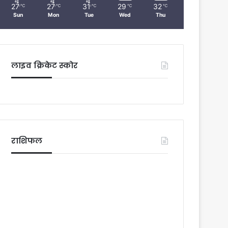
27
27
31
29
32
℃
℃
℃
℃
℃
Sun
Mon
Tue
Wed
Thu
लाइव क्रिकेट स्कोर
राशिफल