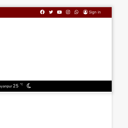
Facebook
Twitter
YouTube
Instagram
WhatsApp
Sign in
℃
25
Switch
ayanpur
skin