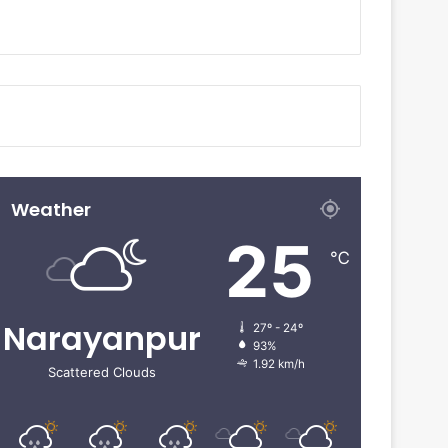
Weather
25
℃
Narayanpur
27º - 24º
93%
1.92 km/h
Scattered Clouds