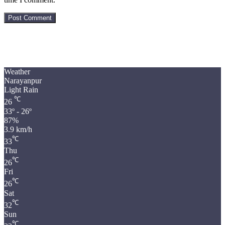
Weather
Narayanpur
Light Rain
℃
26
33º - 26º
87%
3.9 km/h
℃
33
Thu
℃
26
Fri
℃
26
Sat
℃
32
Sun
℃