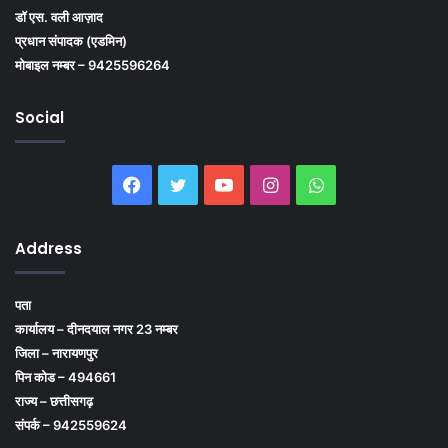
डॉ एस. वली आज़ाद
प्रधान संपादक (एडमिन)
मोबाइल नम्बर – 9425596264
Social
Facebook
Twitter
YouTube
Instagram
WhatsApp
Address
पता
कार्यालय – दीनदयाल नगर 23 नम्बर
जिला – नारायणपुर
पिन कोड – 494661
राज्य – छत्तीसगढ़
संपर्क – 942559624