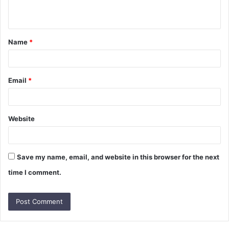
n
t
Name
*
*
Email
*
Website
Save my name, email, and website in this browser for the next
time I comment.