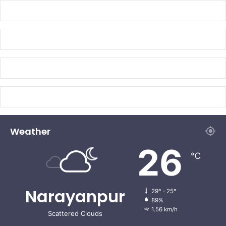
Weather
26
℃
Narayanpur
29º - 25º
89%
1.56 km/h
Scattered Clouds